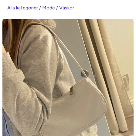
Alla kategorier
/
Mode
/
Väskor