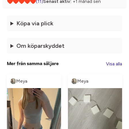
(11)
Senast aktiv:
+1 månad sen
Köpa via plick
Om köparskyddet
Visa alla
Mer från samma säljare
Meya
Meya