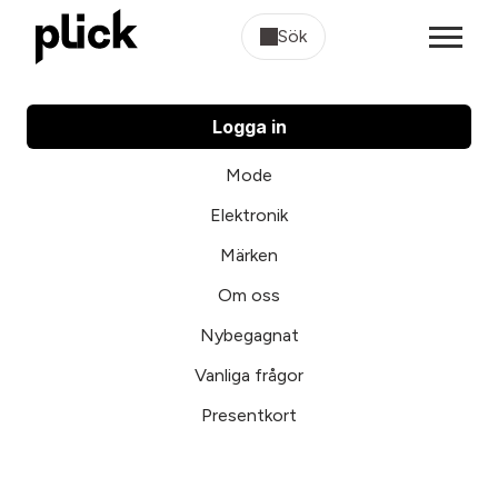
Sök
Logga in
Mode
Elektronik
Märken
Om oss
Nybegagnat
Vanliga frågor
Presentkort