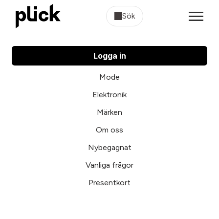
Sök
Logga in
Mode
Elektronik
Märken
Om oss
Nybegagnat
Vanliga frågor
Presentkort