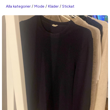
Alla kategorier
/
Mode
/
Kläder
/
Stickat