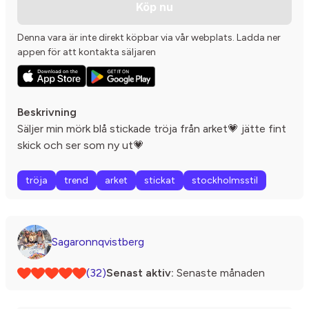
Köp nu
Denna vara är inte direkt köpbar via vår webplats. Ladda ner
appen för att kontakta säljaren
Beskrivning
Säljer min mörk blå stickade tröja från arket💗 jätte fint
skick och ser som ny ut💗
tröja
trend
arket
stickat
stockholmsstil
Sagaronnqvistberg
(32)
Senast aktiv:
Senaste månaden