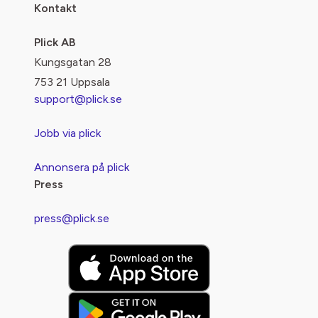
Kontakt
Plick AB
Kungsgatan 28
753 21 Uppsala
support@plick.se
Jobb via plick
Annonsera på plick
Press
press@plick.se